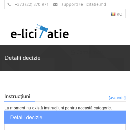
+373 (22) 870-971
support
@e-licitatie.md
RO
Contul meu
Detalii decizie
Instrucțiuni
[ascunde]
La moment nu există instrucțiuni pentru această categorie.
Detalii decizie