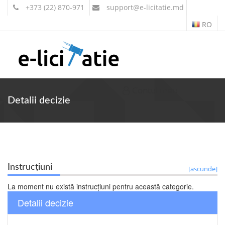
+373 (22) 870-971
support
@e-licitatie.md
RO
Contul meu
Detalii decizie
Instrucțiuni
[ascunde]
La moment nu există instrucțiuni pentru această categorie.
Detalii decizie