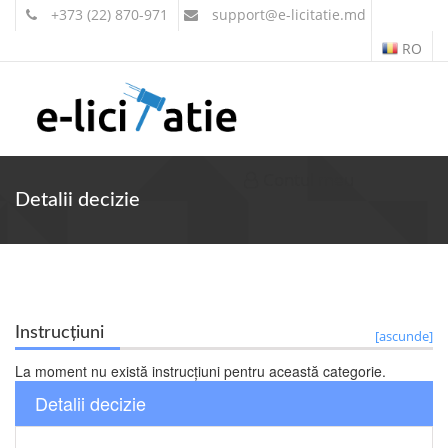
+373 (22) 870-971
support
@e-licitatie.md
RO
Contul meu
Detalii decizie
Instrucțiuni
[ascunde]
La moment nu există instrucțiuni pentru această categorie.
Detalii decizie