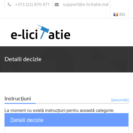
+373 (22) 870-971
support
@e-licitatie.md
RO
Contul meu
Detalii decizie
Instrucțiuni
[ascunde]
La moment nu există instrucțiuni pentru această categorie.
Detalii decizie