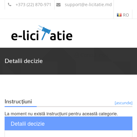
+373 (22) 870-971
support
@e-licitatie.md
RO
Contul meu
Detalii decizie
Instrucțiuni
[ascunde]
La moment nu există instrucțiuni pentru această categorie.
Detalii decizie