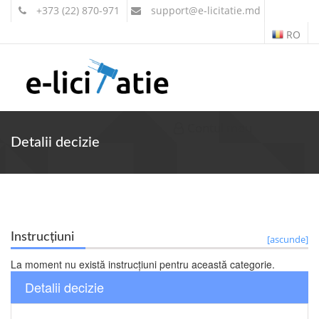
+373 (22) 870-971
support
@e-licitatie.md
RO
Contul meu
Detalii decizie
Instrucțiuni
[ascunde]
La moment nu există instrucțiuni pentru această categorie.
Detalii decizie