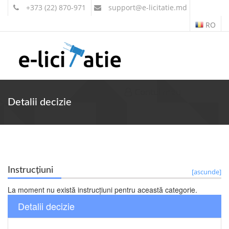
+373 (22) 870-971
support
@e-licitatie.md
RO
Contul meu
Detalii decizie
Instrucțiuni
[ascunde]
La moment nu există instrucțiuni pentru această categorie.
Detalii decizie