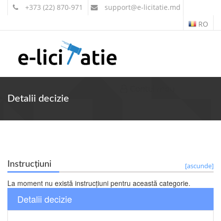
+373 (22) 870-971
support
@e-licitatie.md
RO
Contul meu
Detalii decizie
Instrucțiuni
[ascunde]
La moment nu există instrucțiuni pentru această categorie.
Detalii decizie