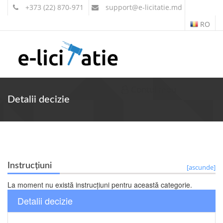
+373 (22) 870-971
support
@e-licitatie.md
RO
Contul meu
Detalii decizie
Instrucțiuni
[ascunde]
La moment nu există instrucțiuni pentru această categorie.
Detalii decizie