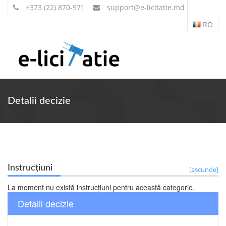
+373 (22) 870-971
support
@e-licitatie.md
RO
Contul meu
Detalii decizie
Instrucțiuni
[ascunde]
La moment nu există instrucțiuni pentru această categorie.
Detalii decizie