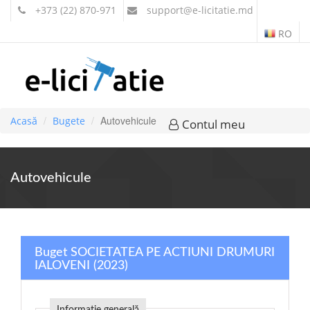
+373 (22) 870-971
support
@e-licitatie.md
RO
Autovehicule
Acasă
Bugete
Contul meu
Autovehicule
Buget SOCIETATEA PE ACTIUNI DRUMURI
IALOVENI (2023)