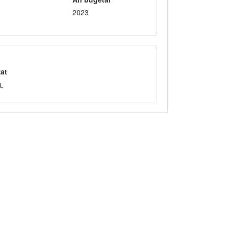
2023
zat
L