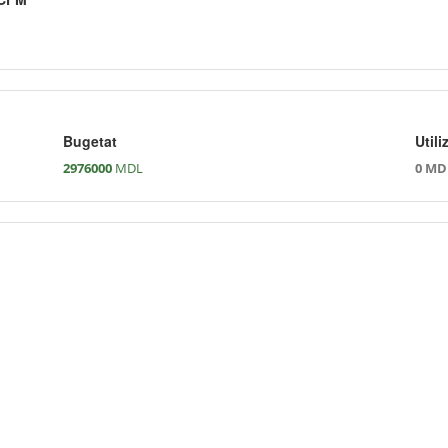
Bugetat
Utili
2976000
MDL
0 MD