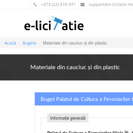
+373 (22) 870-971
support
@e-licitatie.m
Materiale din cauciuc şi din plastic
Acasă
Bugete
Materiale din cauciuc şi din plastic
Buget Palatul de Cultura a Feroviarilor 
Informație generală
Palatul de Cultura a Feroviarilor filiala ÎS