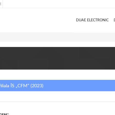
d
DUAE ELECTRONIC
filiala ÎS „CFM” (2023)
 „CFM”