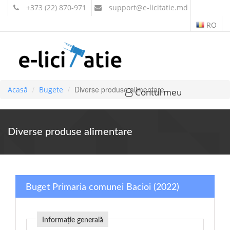
+373 (22) 870-971
support
@e-licitatie.md
RO
Diverse produse alimentare
Acasă
Bugete
Contul meu
Diverse produse alimentare
Buget Primaria comunei Bacioi (2022)
Informație generală