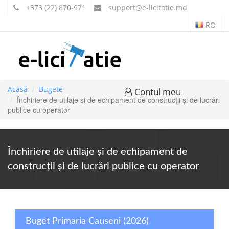
+373 (22) 870-971
support
@e-licitatie.md
RO
Acasă
Bugete
Contul meu
Închiriere de utilaje şi de echipament de construcţii şi de lucrări
publice cu operator
Închiriere de utilaje şi de echipament de
construcţii şi de lucrări publice cu operator
Buget Primaria Causeni (2026)