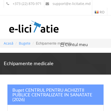
+373 (22) 870-971
support
@e-licitatie.md
RO
Echipamente medicale
Acasă
Bugete
Contul meu
Echipamente medicale
Buget CENTRUL PENTRU ACHIZITII
PUBLICE CENTRALIZATE IN SANATATE
(2026)