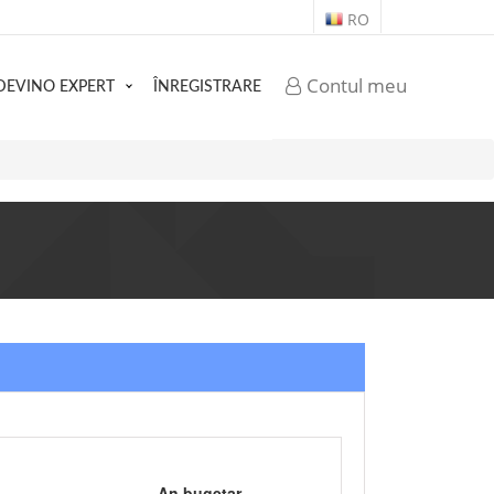
RO
Contul meu
DEVINO EXPERT
ÎNREGISTRARE
An bugetar