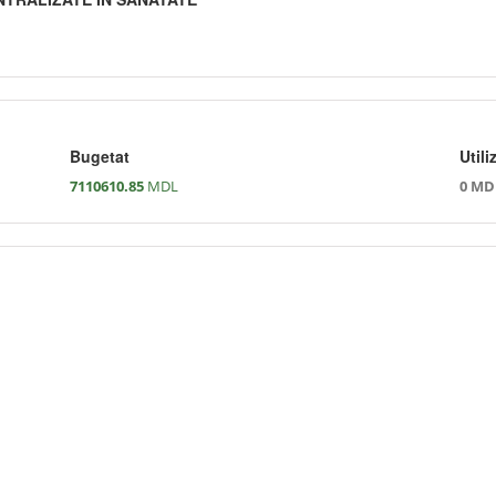
Bugetat
Utili
7110610.85
MDL
0 MD