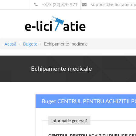
+373 (22) 870-971
support
@e-licitatie.m
Echipamente medicale
Acasă
Bugete
Echipamente medicale
Buget CENTRUL PENTRU ACHIZITII P
Informație generală
CENTRUL PENTRU ACHIZITII PUBLICE CE