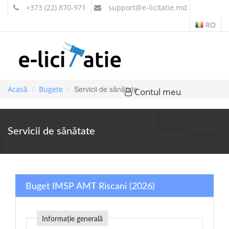
+373 (22) 870-971
support
@e-licitatie.md
RO
Servicii de sănătate
Acasă
Bugete
Contul meu
Servicii de sănătate
Buget IMSP AMT Riscani (2026)
Informație generală