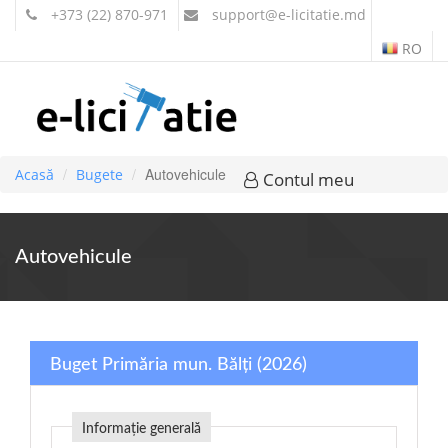
+373 (22) 870-971
support
@e-licitatie.md
RO
Autovehicule
Acasă
Bugete
Contul meu
Autovehicule
Buget Primăria mun. Bălți (2026)
Informație generală