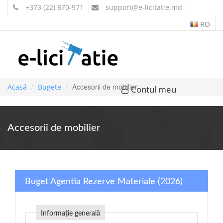
+373 (22) 870-971
support
@e-licitatie.md
RO
Accesorii de mobilier
Acasă
Bugete
Contul meu
Accesorii de mobilier
Buget Agentia Rezerve Materiale (2026)
Informație generală