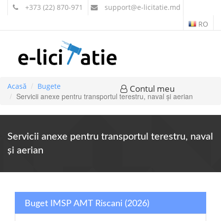
+373 (22) 870-971
support
@e-licitatie.md
RO
Acasă
Bugete
Contul meu
Servicii anexe pentru transportul terestru, naval şi aerian
Servicii anexe pentru transportul terestru, naval
şi aerian
Buget IMSP AMT Riscani (2026)