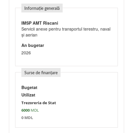
Informație generală
IMSP AMT Riscani
Servicii anexe pentru transportul terestru, naval
şi aerian
An bugetar
2026
Surse de finanțare
Bugetat
Utilizat
Trezoreria de Stat
6000
MDL
0 MDL