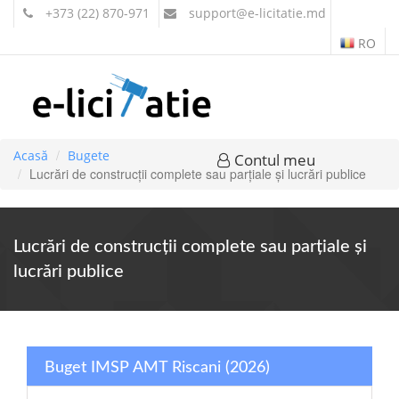
+373 (22) 870-971
support
@e-licitatie.md
RO
Acasă
Bugete
Contul meu
Lucrări de construcţii complete sau parţiale şi lucrări publice
Lucrări de construcţii complete sau parţiale şi
lucrări publice
Buget IMSP AMT Riscani (2026)