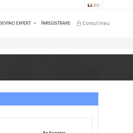
RO
Contul meu
DEVINO EXPERT
ÎNREGISTRARE
An bugetar