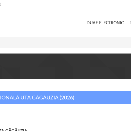
d
DUAE ELECTRONIC
IONALĂ UTA GĂGĂUZIA (2026)
TA GĂGĂUZIA