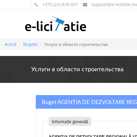
+373 (22) 870-971
support
@e-licitatie.m
Услуги в области строительства
Acasă
Bugete
Услуги в области строительства
Buget AGENȚIA DE DEZVOLTARE REG
Informație generală
AGENȚIA DE DEZVOLTARE REGIONALĂ U