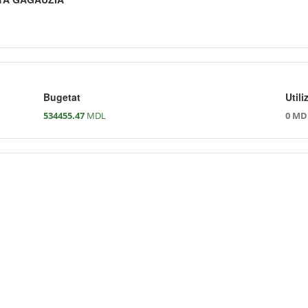
Bugetat
Utili
534455.47
MDL
0 MD