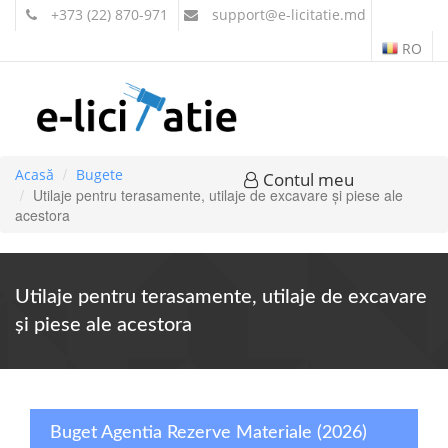
+373 (22) 870-971
support
@e-licitatie.md
RO
Acasă
Bugete
Contul meu
Utilaje pentru terasamente, utilaje de excavare şi piese ale
acestora
Utilaje pentru terasamente, utilaje de excavare
şi piese ale acestora
Buget Agentia Rezerve Materiale (2026)