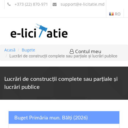
+373 (22) 870-971
support
@e-licitatie.md
RO
Acasă
Bugete
Contul meu
Lucrări de construcţii complete sau parţiale şi lucrări publice
Lucrări de construcţii complete sau parţiale şi
lucrări publice
Buget Primăria mun. Bălți (2026)