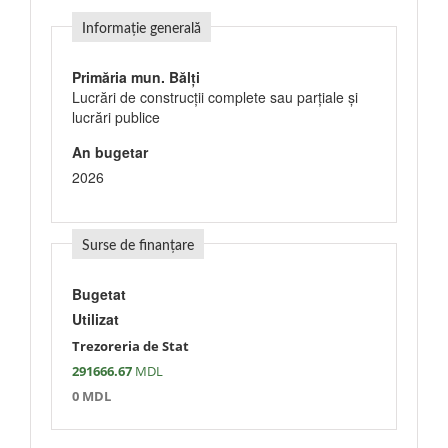
Informație generală
Primăria mun. Bălți
Lucrări de construcţii complete sau parţiale şi
lucrări publice
An bugetar
2026
Surse de finanțare
Bugetat
Utilizat
Trezoreria de Stat
291666.67
MDL
0 MDL