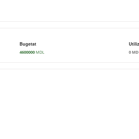
Bugetat
Utili
4600000
MDL
0 MD