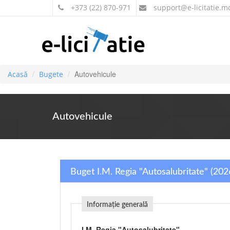
+373 (22) 870-971
support
@e-licitatie.m
Autovehicule
Acasă
Bugete
Autovehicule
Buget I.M. Regia "Autosalubritate" (202
Informație generală
I.M. Regia "Autosalubritate"