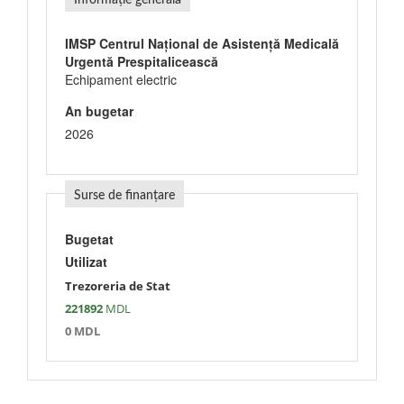
Informație generală
IMSP Centrul Național de Asistență Medicală
Urgentă Prespitalicească
Echipament electric
An bugetar
2026
Surse de finanțare
Bugetat
Utilizat
Trezoreria de Stat
221892
MDL
0 MDL