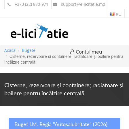
+373 (22) 870-971
support
@e-licitatie.md
RO
Acasă
Bugete
Contul meu
Cisterne, rezervoare şi containere; radiatoare şi boilere pentru
încălzire centrală
Cisterne, rezervoare şi containere; radiatoare şi
boilere pentru încălzire centrală
Buget I.M. Regia "Autosalubritate" (2026)