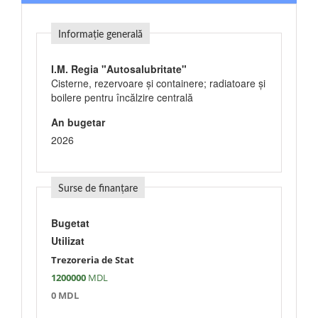
Informație generală
I.M. Regia "Autosalubritate"
Cisterne, rezervoare şi containere; radiatoare şi
boilere pentru încălzire centrală
An bugetar
2026
Surse de finanțare
Bugetat
Utilizat
Trezoreria de Stat
1200000
MDL
0 MDL