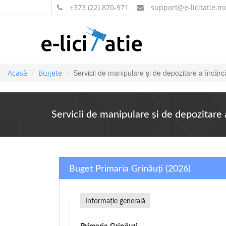
+373 (22) 870-971
support
@e-licitatie.m
Servicii de manipulare şi de depozitare a încărcă
Acasă
Bugete
Servicii de manipulare şi de depozitare 
Buget Primaria Grinăuți (2026)
Informație generală
Primaria Grinăuți