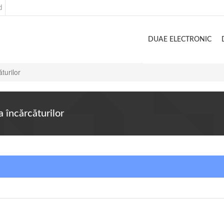
d
DUAE ELECTRONIC
turilor
a încărcăturilor