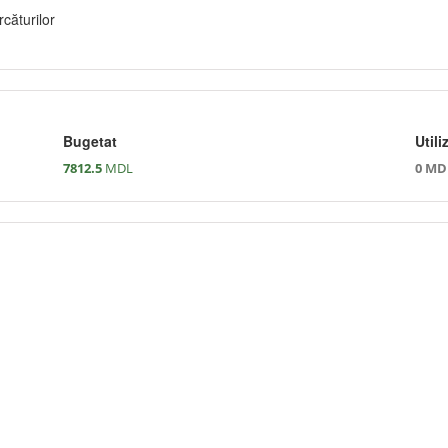
căturilor
Bugetat
Utili
7812.5
MDL
0 MD