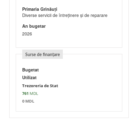
Primaria Grinăuți
Diverse servicii de întreţinere şi de reparare
An bugetar
2026
Surse de finanțare
Bugetat
Utilizat
Trezoreria de Stat
761
MDL
0 MDL