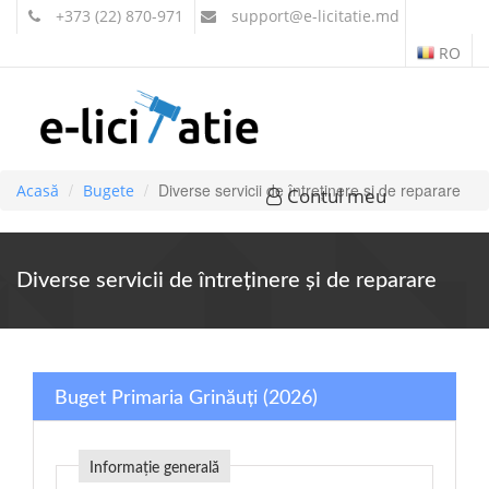
+373 (22) 870-971
support
@e-licitatie.md
RO
Diverse servicii de întreţinere şi de reparare
Acasă
Bugete
Contul meu
Diverse servicii de întreţinere şi de reparare
Buget Primaria Grinăuți (2026)
Informație generală