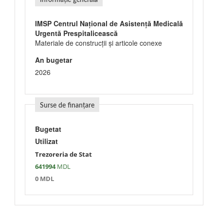
Informație generală
IMSP Centrul Național de Asistență Medicală
Urgentă Prespitalicească
Materiale de construcţii şi articole conexe
An bugetar
2026
Surse de finanțare
Bugetat
Utilizat
Trezoreria de Stat
641994
MDL
0 MDL