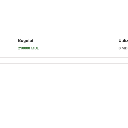
Bugetat
Utili
210000
MDL
0 MD