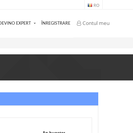
RO
Contul meu
DEVINO EXPERT
ÎNREGISTRARE
An bugetar