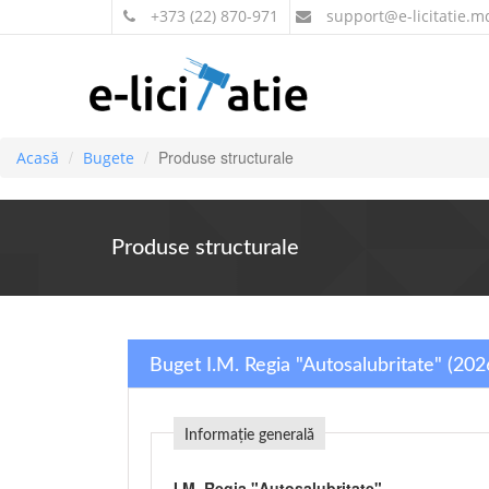
+373 (22) 870-971
support
@e-licitatie.m
Produse structurale
Acasă
Bugete
Produse structurale
Buget I.M. Regia "Autosalubritate" (202
Informație generală
I.M. Regia "Autosalubritate"