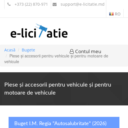
+373 (22) 870-971
support
@e-licitatie.md
RO
Acasă
Bugete
Contul meu
Piese şi accesorii pentru vehicule şi pentru motoare de
vehicule
Piese şi accesorii pentru vehicule şi pentru
motoare de vehicule
Buget I.M. Regia "Autosalubritate" (2026)