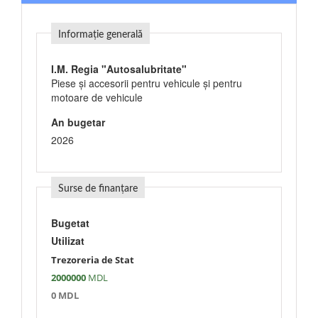
Informație generală
I.M. Regia "Autosalubritate"
Piese şi accesorii pentru vehicule şi pentru
motoare de vehicule
An bugetar
2026
Surse de finanțare
Bugetat
Utilizat
Trezoreria de Stat
2000000
MDL
0 MDL