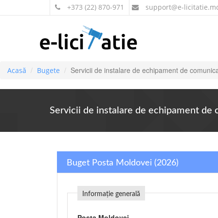
+373 (22) 870-971
support
@e-licitatie.m
Servicii de instalare de echipament de comunica
Acasă
Bugete
Servicii de instalare de echipament de 
Buget Posta Moldovei (2026)
Informație generală
Posta Moldovei