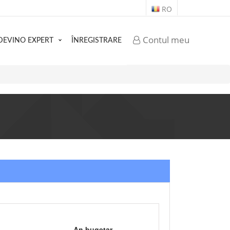
RO
Contul meu
DEVINO EXPERT
ÎNREGISTRARE
An bugetar