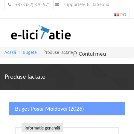
+373 (22) 870-971
support
@e-licitatie.md
RO
Produse lactate
Acasă
Bugete
Contul meu
Produse lactate
Buget Posta Moldovei (2026)
Informație generală