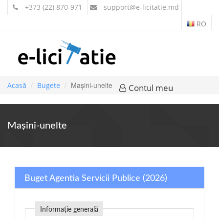
+373 (22) 870-971
support
@e-licitatie.md
RO
Maşini-unelte
Acasă
Bugete
Contul meu
Maşini-unelte
Buget Agentia Servicii Publice (2026)
Informație generală