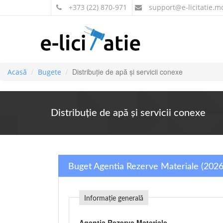
+373 (22) 870-971
support
@e-licitatie.m
Distribuţie de apă şi servicii conexe
Acasă
Bugete
Distribuţie de apă şi servicii conexe
Buget Agentia Rezerve Materiale (2026
Informație generală
Agentia Rezerve Materiale