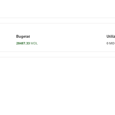
Bugetat
Utili
28487.33
MDL
0 MD