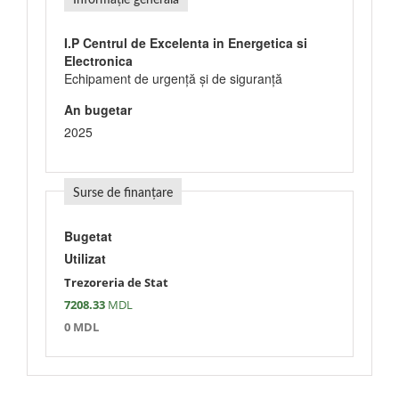
Informație generală
I.P Centrul de Excelenta in Energetica si
Electronica
Echipament de urgenţă şi de siguranţă
An bugetar
2025
Surse de finanțare
Bugetat
Utilizat
Trezoreria de Stat
7208.33
MDL
0 MDL