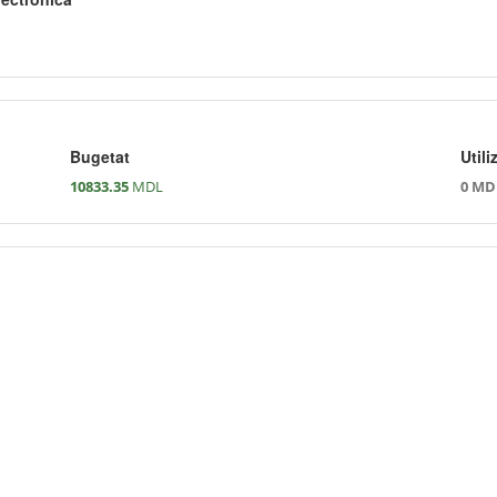
Bugetat
Utili
10833.35
MDL
0 MD