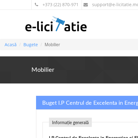
+373 (22) 870-971
support
@e-licitatie.m
Mobilier
Acasă
Bugete
Mobilier
Buget I.P Centrul de Excelenta in Energ
Informație generală
I.P Centrul de Excelenta in Energetica si E