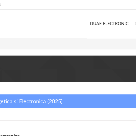
d
DUAE ELECTRONIC
etica si Electronica (2025)
lectronica