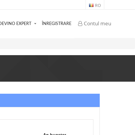
RO
Contul meu
DEVINO EXPERT
ÎNREGISTRARE
An bugetar