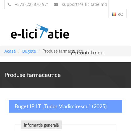
+373 (22) 870-971
support
@e-licitatie.md
RO
Produse farmaceutice
Acasă
Bugete
Contul meu
Produse farmaceutice
Buget IP LT „Tudor Vladimirescu” (2025)
Informație generală