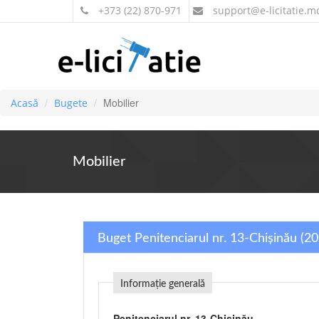
+373 (22) 870-971
support
@e-licitatie.m
Mobilier
Acasă
Bugete
Mobilier
Buget Penitenciarul nr. 13-Chișinău (2
Informație generală
Penitenciarul nr. 13-Chișinău