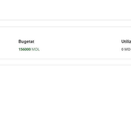
Bugetat
Utili
156000
MDL
0 MD