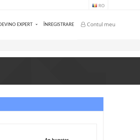
RO
Contul meu
DEVINO EXPERT
ÎNREGISTRARE
An bugetar