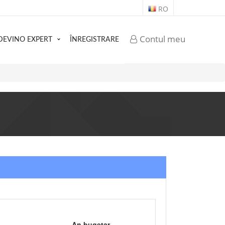
RO
Contul meu
DEVINO EXPERT
ÎNREGISTRARE
An bugetar