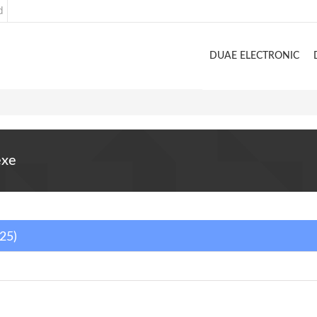
d
DUAE ELECTRONIC
exe
025)