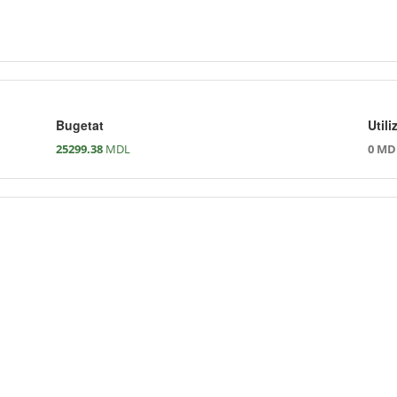
Bugetat
Utili
25299.38
MDL
0 MD