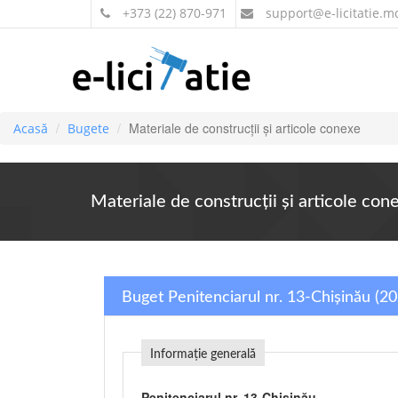
+373 (22) 870-971
support
@e-licitatie.m
Materiale de construcţii şi articole conexe
Acasă
Bugete
Materiale de construcţii şi articole con
Buget Penitenciarul nr. 13-Chișinău (2
Informație generală
Penitenciarul nr. 13-Chișinău