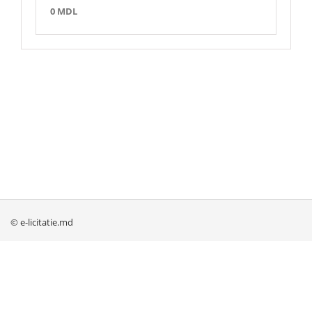
0 MDL
© e-licitatie.md