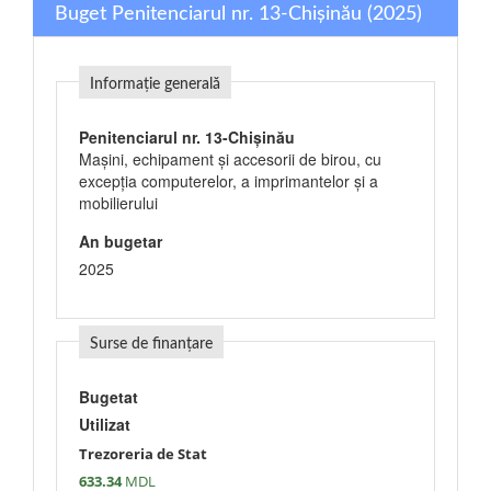
Buget Penitenciarul nr. 13-Chișinău (2025)
Informație generală
Penitenciarul nr. 13-Chișinău
Maşini, echipament şi accesorii de birou, cu
excepţia computerelor, a imprimantelor şi a
mobilierului
An bugetar
2025
Surse de finanțare
Bugetat
Utilizat
Trezoreria de Stat
633.34
MDL