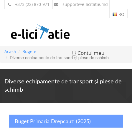
+373 (22) 870-971
support
@e-licitatie.md
RO
Acasă
Bugete
Contul meu
Diverse echipamente de transport şi piese de schimb
Diverse echipamente de transport şi piese de
schimb
Buget Primaria Drepcauti (2025)