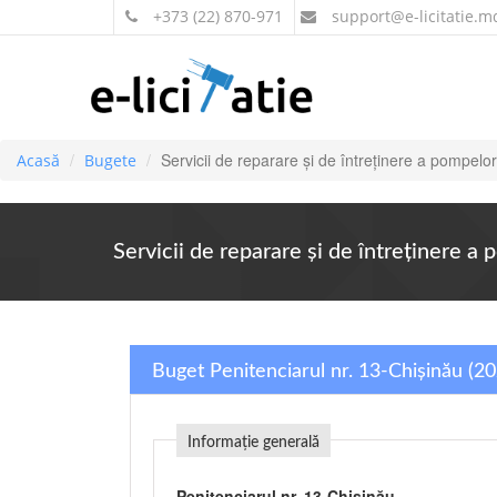
+373 (22) 870-971
support
@e-licitatie.m
Servicii de reparare şi de întreţinere a pompelor
Acasă
Bugete
Servicii de reparare şi de întreţinere a 
Buget Penitenciarul nr. 13-Chișinău (2
Informație generală
Penitenciarul nr. 13-Chișinău