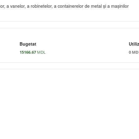
or, a vanelor, a robinetelor, a containerelor de metal şi a maşinilor
Bugetat
Utili
15166.67
MDL
0 MD