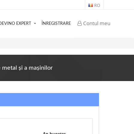
RO
Contul meu
DEVINO EXPERT
ÎNREGISTRARE
e metal şi a maşinilor
An bugetar