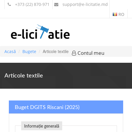
+373 (22) 870-971
support
@e-licitatie.md
RO
Articole textile
Acasă
Bugete
Contul meu
Articole textile
Buget DGITS Riscani (2025)
Informație generală