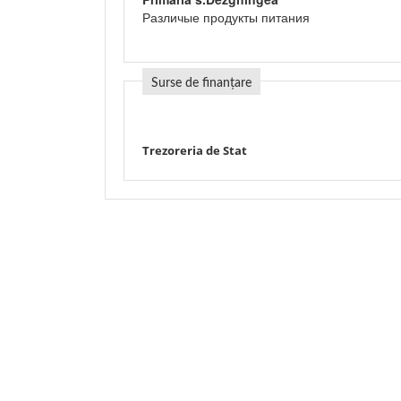
Различые продукты питания
Surse de finanțare
Trezoreria de Stat