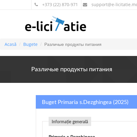
+373 (22) 870-971
support
@e-licitatie.m
Различые продукты питания
Acasă
Bugete
Различые продукты питания
Buget Primaria s.Dezghingea (2025)
Informație generală
Primaria s.Dezghingea