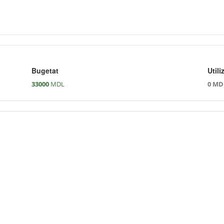
Bugetat
Utili
33000
MDL
0 MD