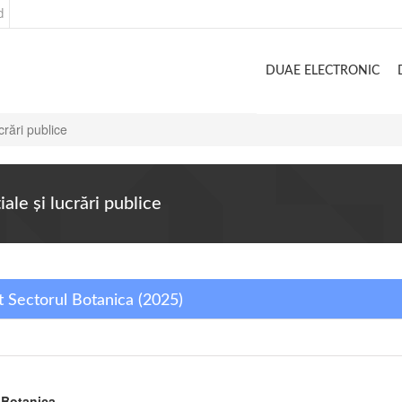
d
DUAE ELECTRONIC
crări publice
ale şi lucrări publice
t Sectorul Botanica (2025)
l Botanica