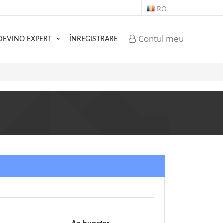
RO
Contul meu
DEVINO EXPERT
ÎNREGISTRARE
An bugetar