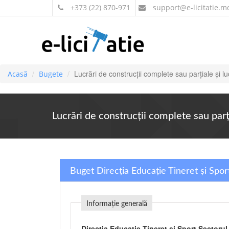
+373 (22) 870-971
support
@e-licitatie.m
Lucrări de construcţii complete sau parţiale şi lu
Acasă
Bugete
Lucrări de construcţii complete sau parţi
Buget Direcția Educație Tineret și Spor
Informație generală
Direcția Educație Tineret și Sport Sectoru