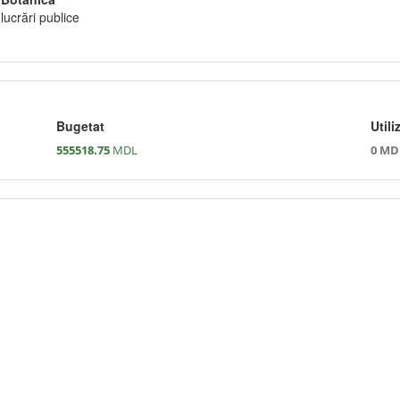
lucrări publice
Bugetat
Utili
555518.75
MDL
0 MD