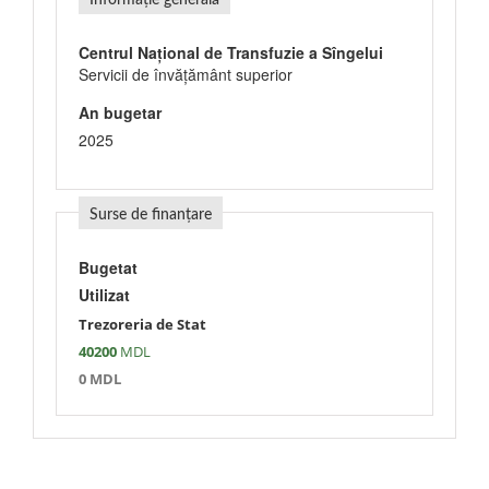
Informație generală
Centrul Național de Transfuzie a Sîngelui
Servicii de învăţământ superior
An bugetar
2025
Surse de finanțare
Bugetat
Utilizat
Trezoreria de Stat
40200
MDL
0 MDL