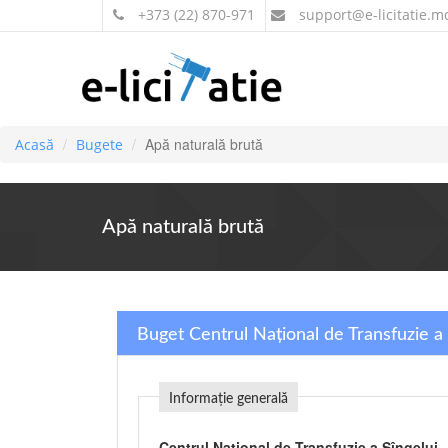
+373 (22) 870-971
support
@e-licitatie.m
Apă naturală brută
Acasă
Bugete
Apă naturală brută
Buget Centrul Național de Transfuzie a 
Informație generală
Centrul Național de Transfuzie a Sîngelui