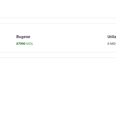
Bugetat
Utili
87990
MDL
0 MD