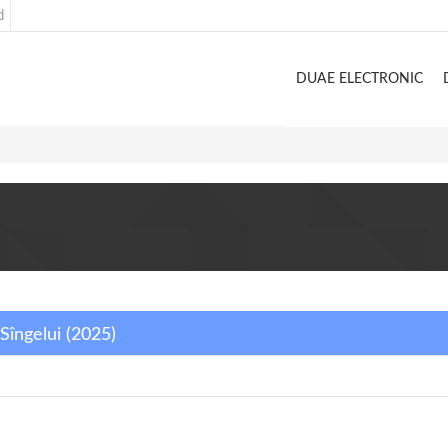
d
DUAE ELECTRONIC
Sîngelui (2025)