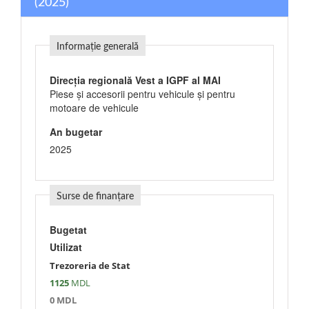
(2025)
Informație generală
Direcția regională Vest a IGPF al MAI
Piese şi accesorii pentru vehicule şi pentru
motoare de vehicule
An bugetar
2025
Surse de finanțare
Bugetat
Utilizat
Trezoreria de Stat
1125
MDL
0 MDL