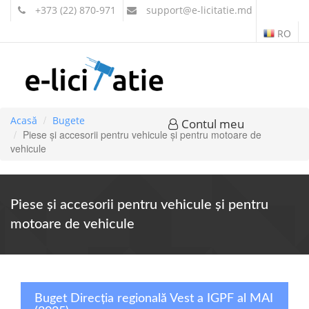
+373 (22) 870-971
support
@e-licitatie.md
RO
Acasă
Bugete
Contul meu
Piese şi accesorii pentru vehicule şi pentru motoare de
vehicule
Piese şi accesorii pentru vehicule şi pentru
motoare de vehicule
Buget Direcția regională Vest a IGPF al MAI